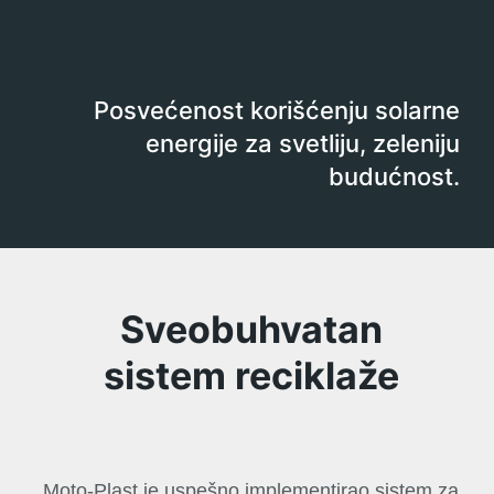
Posvećenost korišćenju solarne
energije za svetliju, zeleniju
budućnost.
Sveobuhvatan
sistem reciklaže
Moto-Plast je uspešno implementirao sistem za