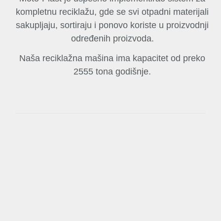
kompletnu reciklažu, gde se svi otpadni materijali
sakupljaju, sortiraju i ponovo koriste u proizvodnji
određenih proizvoda.
Naša reciklažna mašina ima kapacitet od preko
2555 tona godišnje.
Erema sistem recikliranja
Inovativni sistem recikliranja, bez otpada zbog ivičnog
sečenja.
Bez otpada